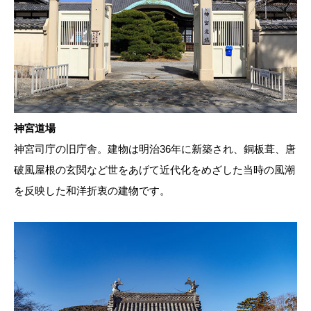
神宮道場
神宮司庁の旧庁舎。建物は明治36年に新築され、銅板葺、唐
破風屋根の玄関など世をあげて近代化をめざした当時の風潮
を反映した和洋折衷の建物です。