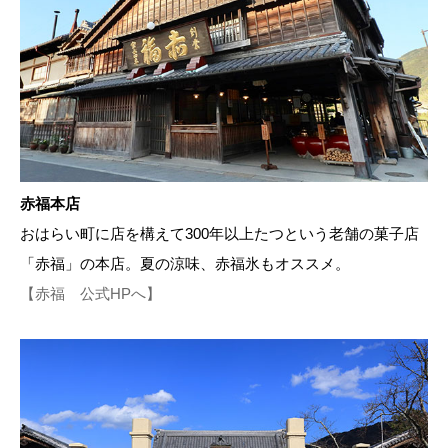
赤福本店
おはらい町に店を構えて300年以上たつという老舗の菓子店
「赤福」の本店。夏の涼味、赤福氷もオススメ。
【赤福 公式HPへ】